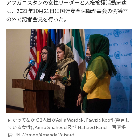
アフガニスタンの女性リーダーと人権擁護活動家達
は、2021年10月21日に国連安全保障理事会の会議室
の外で記者会見を行った。
向かって左から2人目がAsila Wardak, Fawzia Koofi (発言し
ている女性), Anisa Shaheed 及び Naheed Farid。 写真提
供:UN Women/Amanda Voisard