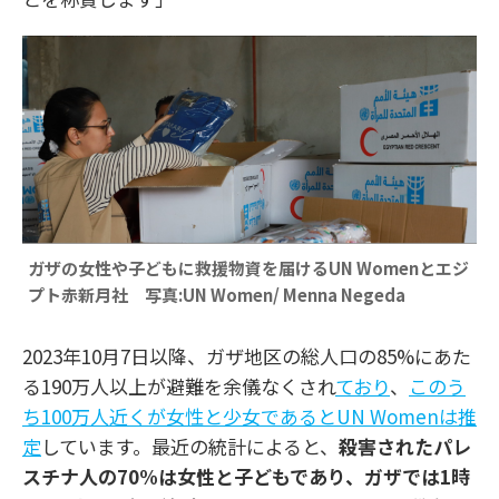
ガザの女性や子どもに救援物資を届けるUN Womenとエジ
プト赤新月社 写真:UN Women/ Menna Negeda
2023年10月7日以降、ガザ地区の総人口の85%にあた
る190万人以上が避難を余儀なくされ
ており
、
このう
ち100万人近くが女性と少女であるとUN Womenは推
定
しています。最近の統計によると、
殺害されたパレ
スチナ人の70%は女性と子どもであり、ガザでは1時