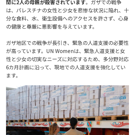
間に2人の母親が殺害されています
。ガザでの戦争
は、パレスチナの女性と少女を悲惨な状況に陥れ、十
分な食料、水、衛生設備へのアクセスを許さず、心身
の健康と尊厳に悪影響を与えています。
ガザ地区での戦争が長引き、緊急の人道支援の必要性
が高っています。UN Womenは、緊急人道支援と女
性と少女の切実なニーズに対応するため、多分野対応
6カ月計画に沿って、現地での人道支援を強化してい
ます。