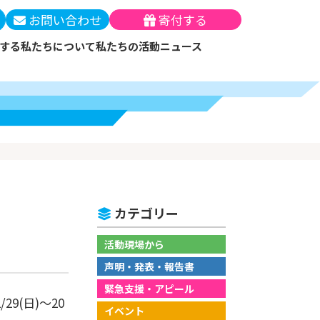
お問い合わせ
寄付する
する
私たちについて
私たちの活動
ニュース
ー
テーマと解決策
メン・マンスリーサポ
ッセージ
（支援実績）
月の寄付）
について
員
働する
の方法
カテゴリー
優遇措置
活動現場から
声明・発表・報告書
緊急支援・アピール
(日)～20
イベント