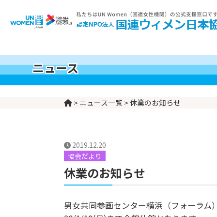
世界の女性の現実
UN Womenとは
支援する
私たちについて
私たちの活動
ニュース
>
ニュース一覧
>
休業のお知らせ
2019.12.20
協会だより
休業のお知らせ
男女共同参画センター横浜（フォーラム）は