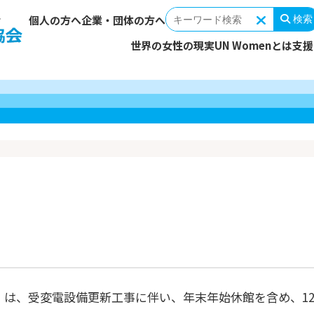
個人の方へ
企業・団体の方へ
検索
世界の女性の現実
UN Womenとは
支援
女性を取り巻く環境
支援対象・活動地域
あなたの寄付でできること
ミッション
支援の輪を広げる
ストーリ
取り組み
国連ウィ
理事長メ
報告する
ーター（毎
支援プログラム
団体概要
UN Womenを伝える
活動資金
組織・役
連携・協
今回の寄付
遺贈寄付
親善大使からのメッセージ
会計・監査報告
SDGs達成へ向けて
定款
広報物
その他の寄付
寄付以外
賛助会員募集
企業・団体によるご支援
税制上の
、受変電設備更新工事に伴い、年末年始休館を含め、12/29