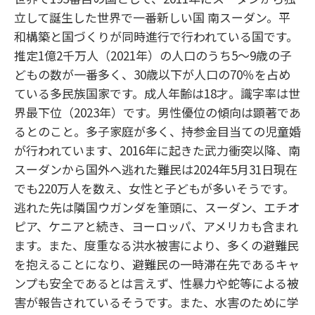
立して誕生した世界で一番新しい国 南スーダン。平
和構築と国づくりが同時進行で行われている国です。
推定1億2千万人（2021年）の人口のうち5～9歳の子
どもの数が一番多く、30歳以下が人口の70％を占め
ている多民族国家です。成人年齢は18才。識字率は世
界最下位（2023年）です。男性優位の傾向は顕著であ
るとのこと。多子家庭が多く、持参金目当ての児童婚
が行われています、2016年に起きた武力衝突以降、南
スーダンから国外へ逃れた難民は2024年5月31日現在
でも220万人を数え、女性と子どもが多いそうです。
逃れた先は隣国ウガンダを筆頭に、スーダン、エチオ
ピア、ケニアと続き、ヨーロッパ、アメリカも含まれ
ます。また、度重なる洪水被害により、多くの避難民
を抱えることになり、避難民の一時滞在先であるキャ
ンプも安全であるとは言えず、性暴力や蛇等による被
害が報告されているそうです。また、水害のために学