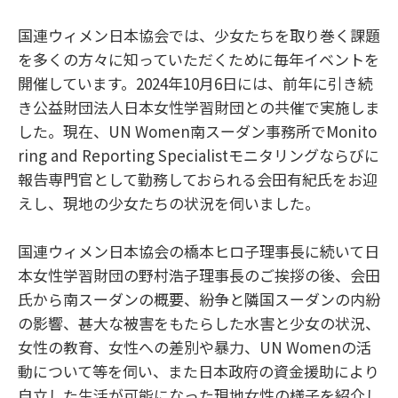
国連ウィメン日本協会では、少女たちを取り巻く課題
を多くの方々に知っていただくために毎年イベントを
開催しています。2024年10月6日には、前年に引き続
き公益財団法人日本女性学習財団との共催で実施しま
した。現在、UN Women南スーダン事務所でMonito
ring and Reporting Specialistモニタリングならびに
報告専門官として勤務しておられる会田有紀氏をお迎
えし、現地の少女たちの状況を伺いました。
国連ウィメン日本協会の橋本ヒロ子理事長に続いて日
本女性学習財団の野村浩子理事長のご挨拶の後、会田
氏から南スーダンの概要、紛争と隣国スーダンの内紛
の影響、甚大な被害をもたらした水害と少女の状況、
女性の教育、女性への差別や暴力、UN Womenの活
動について等を伺い、また日本政府の資金援助により
自立した生活が可能になった現地女性の様子を紹介し