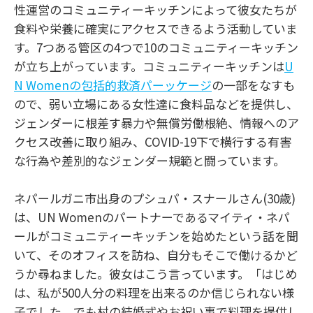
性運営のコミュニティーキッチンによって彼女たちが
食料や栄養に確実にアクセスできるよう活動していま
す。7つある管区の4つで10のコミュニティーキッチン
が立ち上がっています。コミュニティーキッチンは
U
N Womenの包括的救済パーッケージ
の一部をなすも
ので、弱い立場にある女性達に食料品などを提供し、
ジェンダーに根差す暴力や無償労働根絶、情報へのア
クセス改善に取り組み、COVID-19下で横行する有害
な行為や差別的なジェンダー規範と闘っています。
ネパールガニ市出身のプシュパ・スナールさん(30歳)
は、UN Womenのパートナーであるマイティ・ネパ
ールがコミュニティーキッチンを始めたという話を聞
いて、そのオフィスを訪ね、自分もそこで働けるかど
うか尋ねました。彼女はこう言っています。「はじめ
は、私が500人分の料理を出来るのか信じられない様
子でした。でも村の結婚式やお祝い事で料理を提供し