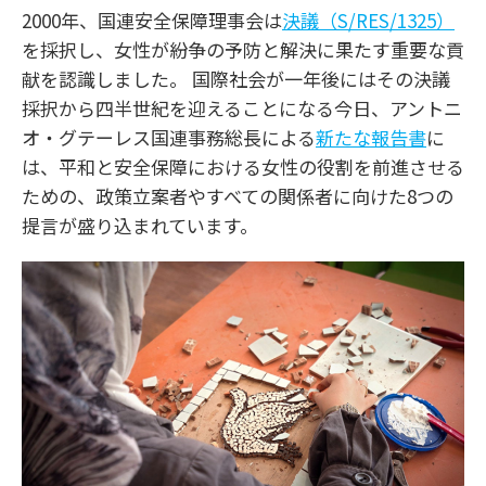
2000年、国連安全保障理事会は
決議（S/RES/1325）
を採択し、女性が紛争の予防と解決に果たす重要な貢
献を認識しました。 国際社会が一年後にはその決議
採択から四半世紀を迎えることになる今日、アントニ
オ・グテーレス国連事務総長による
新たな報告書
に
は、平和と安全保障における女性の役割を前進させる
ための、政策立案者やすべての関係者に向けた8つの
提言が盛り込まれています。