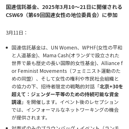
国連信託基金、2025年3月10～21日に開催される
CSW69（第69回国連女性の地位委員会）に参加
3月11日：
国連信託基金は、UN Women、WPHF(女性の平和
と人道基金)、Mama Cash(オランダで設立された
世界で最も歴史の長い国際的女性基金)、Alliance f
or Feminist Movements（フェミニスト運動のた
めの同盟）、そして女性の権利や市民社会組織と
の協力の下、招待者限定の戦略的対話「
北京+30を
超えて：ジェンダー平等のための持続可能な資金
調達
」を開催します。イベント後のレセプション
では、インフォーマルなネットワーキングの機会
が提供されます。
対面式のみのブラウンバッグ・イベント（ランチ