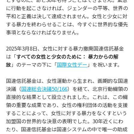
に行動を起こさなければ、ジェンダーの平等、世界の
平和と正義は決して達成されません。女性と少女に対
する暴力を終わらせることは、今すぐに世界的な優先
事項とならなければなりません。
2025年3月8日、女性に対する暴力撤廃国連信託基金
は「
すべての女性と少女のために： 暴力からの解
放
」のテーマの下に「
国際女性デー
」を祝います。
国連信託基金は、女性運動から生まれ、画期的な国連
決議（
国連総会決議50/166
）を経て、北京行動綱領の
直接的な結果として設立されました。これは、この綱
領の重要な成果であり、女性の権利団体の活動を支援
することによって、女性に対する暴力をなくすという
加盟国の世界的な決意の表明でした。30年近くにわ
たり、国連信託基金は国連システムの中で唯一の助成