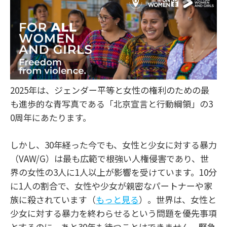
2025年は、ジェンダー平等と女性の権利のための最
も進歩的な青写真である「北京宣言と行動綱領」の3
0周年にあたります。
しかし、30年経った今でも、女性と少女に対する暴力
（VAW/G）は最も広範で根強い人権侵害であり、世
界の女性の3人に1人以上が影響を受けています。10分
に1人の割合で、女性や少女が親密なパートナーや家
族に殺されています（
もっと見る
）。世界は、女性と
少女に対する暴力を終わらせるという問題を優先事項
とするのに、あと30年も待つことはできません。緊急