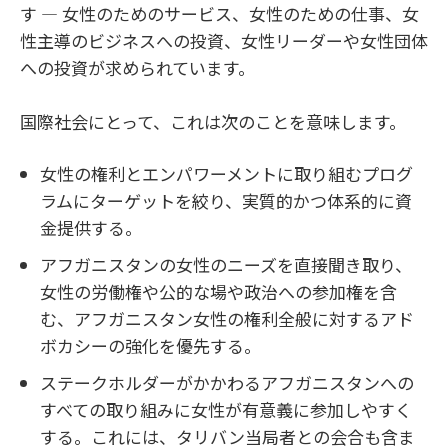
す — 女性のためのサービス、女性のための仕事、女
性主導のビジネスへの投資、女性リーダーや女性団体
への投資が求められています。
国際社会にとって、これは次のことを意味します。
女性の権利とエンパワーメントに取り組むプログ
ラムにターゲットを絞り、実質的かつ体系的に資
金提供する。
アフガニスタンの女性のニーズを直接聞き取り、
女性の労働権や公的な場や政治への参加権を含
む、アフガニスタン女性の権利全般に対するアド
ボカシーの強化を優先する。
ステークホルダーがかかわるアフガニスタンへの
すべての取り組みに女性が有意義に参加しやすく
する。これには、タリバン当局者との会合も含ま