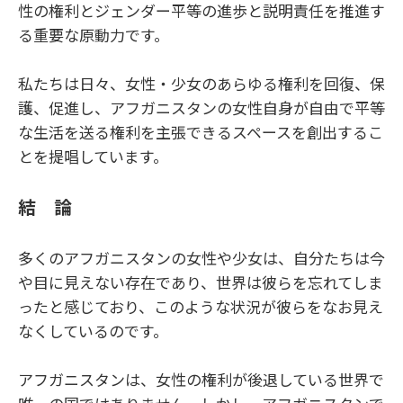
性の権利とジェンダー平等の進歩と説明責任を推進す
る重要な原動力です。
私たちは日々、女性・少女のあらゆる権利を回復、保
護、促進し、アフガニスタンの女性自身が自由で平等
な生活を送る権利を主張できるスペースを創出するこ
とを提唱しています。
結 論
多くのアフガニスタンの女性や少女は、自分たちは今
や目に見えない存在であり、世界は彼らを忘れてしま
ったと感じており、このような状況が彼らをなお見え
なくしているのです。
アフガニスタンは、女性の権利が後退している世界で