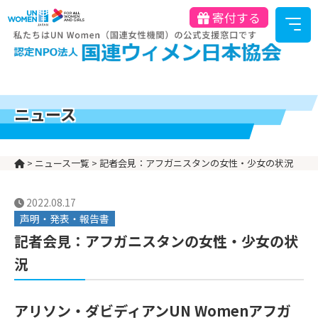
寄付する
ニュース
>
ニュース一覧
>
記者会見：アフガニスタンの女性・少女の状況
2022.08.17
声明・発表・報告書
記者会見：アフガニスタンの女性・少女の状
況
アリソン・ダビディアンUN Womenアフガ