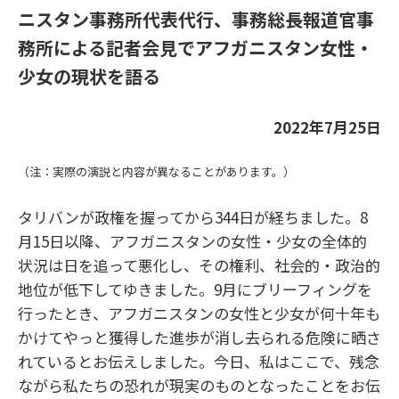
ニスタン事務所代表代行、事務総長報道官事
務所による記者会見でアフガニスタン女性・
少女の現状を語る
2022年7月25日
（注：実際の演説と内容が異なることがあります。）
タリバンが政権を握ってから344日が経ちました。8
月15日以降、アフガニスタンの女性・少女の全体的
状況は日を追って悪化し、その権利、社会的・政治的
地位が低下してゆきました。9月にブリーフィングを
行ったとき、アフガニスタンの女性と少女が何十年も
かけてやっと獲得した進歩が消し去られる危険に晒さ
れているとお伝えしました。今日、私はここで、残念
ながら私たちの恐れが現実のものとなったことをお伝