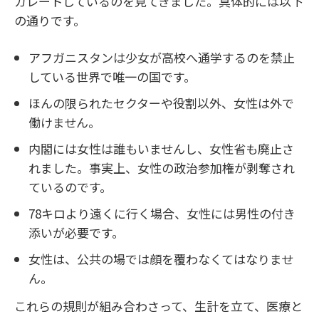
カレートしているのを見てきました。具体的には以下
の通りです。
アフガニスタンは少女が高校へ通学するのを禁止
している世界で唯一の国です。
ほんの限られたセクターや役割以外、女性は外で
働けません。
内閣には女性は誰もいませんし、女性省も廃止さ
れました。事実上、女性の政治参加権が剥奪され
ているのです。
78キロより遠くに行く場合、女性には男性の付き
添いが必要です。
女性は、公共の場では顔を覆わなくてはなりませ
ん。
これらの規則が組み合わさって、生計を立て、医療と