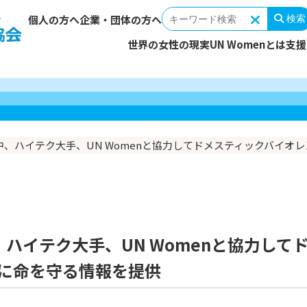
個人の方へ
企業・団体の方へ
検索
世界の女性の現実
UN Womenとは
支援
女性を取り巻く環境
支援対象・活動地域
あなたの寄付でできること
ミッション
支援の輪を広げる
ストーリ
取り組み
国連ウィ
理事長メ
報告する
ーター（毎
支援プログラム
団体概要
UN Womenを伝える
活動資金
組織・役
連携・協
続く中、ハイテク大手、UN Womenと協力してドメスティックバイ
今回の寄付
遺贈寄付
親善大使からのメッセージ
会計・監査報告
SDGs達成へ向けて
定款
広報物
その他の寄付
寄付以外
賛助会員募集
企業・団体によるご支援
税制上の
中、ハイテク大手、UN Womenと協力して
に命を守る情報を提供