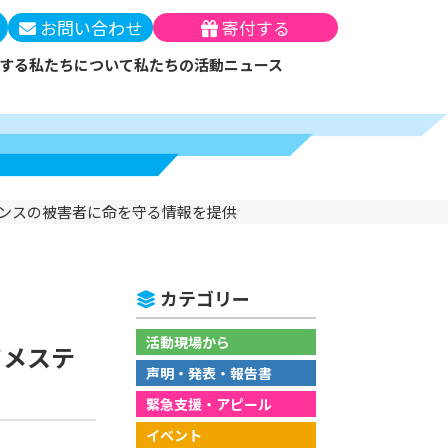
お問い合わせ
寄付する
する
私たちについて
私たちの活動
ニュース
ー
テーマと解決策
メン・マンスリーサポ
ッセージ
（支援実績）
月の寄付）
について
員
働する
オレンスの被害者に命を守る情報を提供
の方法
カテゴリー
優遇措置
活動現場から
ドメステ
声明・発表・報告書
緊急支援・アピール
イベント