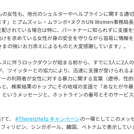
もの女性も、地元のシェルターやヘルプラインに関する適
す」とプムズィレ・ムランボ=ヌクカUN Women事務局
支配されている場合は特に、パートナーに知られずに支援を
助けを求めている女性が身の安全を守りながら容易に情報を
さまの強いお力添えによるものと大変感謝しています」。
ルスに伴うロックダウンが始まる前から、すでに3人に2人
が、ツイッターとの協力により、迅速に支援が受けられる
ターの利用者が女性に対する暴力に関する言葉（虐待、性的
ると、検索結果のトップにその地域の言語で「あなたが今暴
というメッセージと、ホットラインの番号とそのサービスのTw
受けて、
#ThereIsHelp キャンペーン
の一環としてこのメッ
、フィリピン、シンガポール、韓国、ベトナムで表示してい