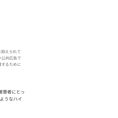
は抑えられて
い公共広告で
援するために
被害者にとっ
ようなハイ