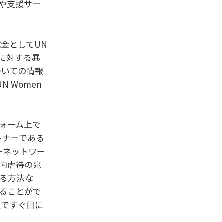
報や支援サー
成金としてUN
に対する暴
ついての情報
N Women
ォーム上で
トナーである
ーネットワー
庭内虐待の兆
る方法な
ることがで
上ですぐ目に