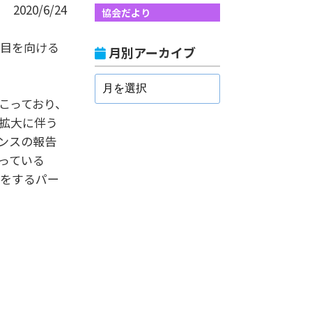
2020/6/24
協会だより
に目を向ける
月別アーカイブ
こっており、
拡大に伴う
ンスの報告
っている
待をするパー