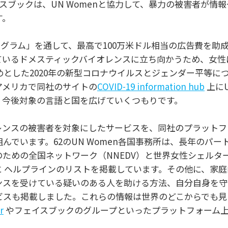
スブックは、UN Womenと協力して、暴力の被害者が情
す。
済プログラム」を通して、最高で100万米ドル相当の広告費を助
しているドメスティックバイオレンスに立ち向かうため、女性
とした2020年の新型コロナウイルスとジェンダー平等に
アメリカで同社のサイトの
COVID-19 information hub
上にU
、今後対象の言語と国を広げていくつもりです。
レンスの被害者を対象にしたサービスを、同社のプラットフ
でいます。62のUN Women各国事務所は、長年のパー
ための全国ネットワーク（NNEDV）と世界女性シェルタ
に ヘルプラインのリストを掲載しています。その他に、家
ンスを受けている疑いのある人を助ける方法、自分自身を守
ビスも掲載しました。これらの情報は世界のどこからでも見
r
やフェイスブックのグループといったプラットフォーム