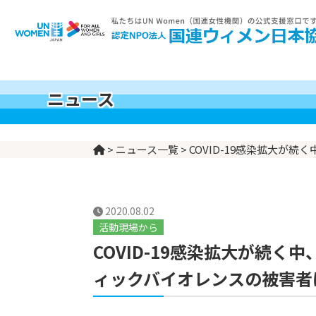
世界の女性の現実
UN Womenとは
支援する
私たちについて
私たちの活動
ニュース
>
ニュース一覧
>
COVID-19感染拡大が
2020.08.02
活動現場から
COVID-19感染拡大が続く
ィックバイオレンスの被害者