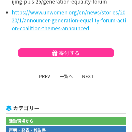
ijing-plus-25/generation-equality-forum
https://www.unwomen.org/en/news/stories/20
20/1/announcer-generation-equality-forum-acti
on-coalition-themes-announced
寄付する
PREV
一覧へ
NEXT
カテゴリー
活動現場から
声明・発表・報告書