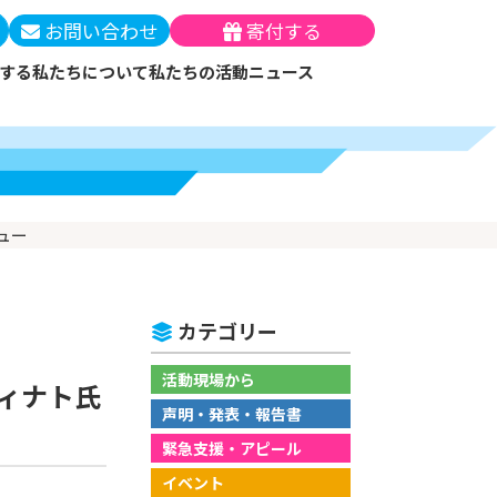
お問い合わせ
寄付する
する
私たちについて
私たちの活動
ニュース
ー
テーマと解決策
メン・マンスリーサポ
ッセージ
（支援実績）
月の寄付）
について
員
働する
ュー
の方法
カテゴリー
優遇措置
活動現場から
ウィナト氏
声明・発表・報告書
緊急支援・アピール
イベント