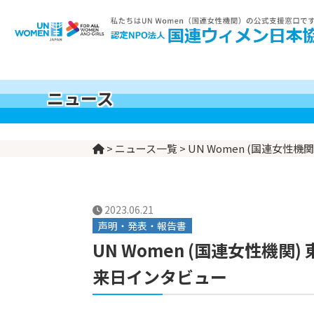
世界の女性の現実
UN Womenとは
支援する
私たちについて
私たちの活動
ニュース
>
ニュース一覧
>
UN Women (国連女
2023.06.21
声明・発表・報告書
UN Women (国連女性機
来日インタビュー