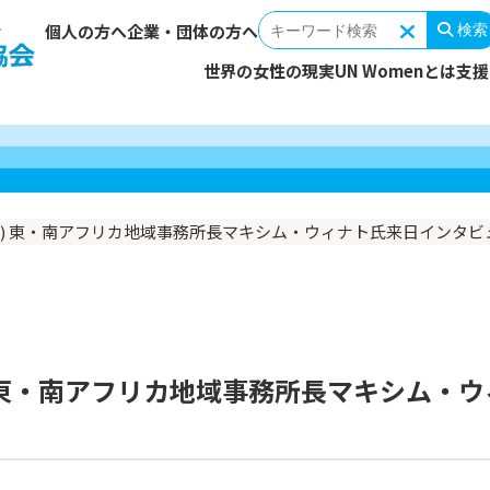
個人の方へ
企業・団体の方へ
検索
世界の女性の現実
UN Womenとは
支援
女性を取り巻く環境
支援対象・活動地域
あなたの寄付でできること
ミッション
支援の輪を広げる
ストーリ
取り組み
国連ウィ
理事長メ
報告する
ーター（毎
支援プログラム
団体概要
UN Womenを伝える
活動資金
組織・役
連携・協
性機関) 東・南アフリカ地域事務所長マキシム・ウィナト氏来日インタビ
今回の寄付
遺贈寄付
親善大使からのメッセージ
会計・監査報告
SDGs達成へ向けて
定款
広報物
その他の寄付
寄付以外
賛助会員募集
企業・団体によるご支援
税制上の
関) 東・南アフリカ地域事務所長マキシム・