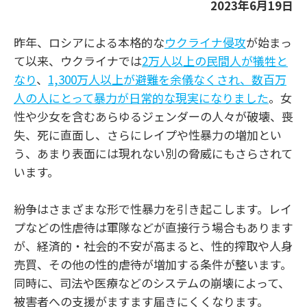
2023
年
6
月
19
日
昨年、ロシアによる本格的な
ウクライナ侵攻
が始まっ
て以来、ウクライナでは
2万人以上の民間人が犠牲と
なり
、
1,300万人以上が避難を余儀なくされ、数百万
人の人にとって暴力が日常的な現実になりました
。女
性や少女を含むあらゆるジェンダーの人々が破壊、喪
失、死に直面し、さらにレイプや性暴力の増加とい
う、あまり表面には現れない別の脅威にもさらされて
います。
紛争はさまざまな形で性暴力を引き起こします。レイ
プなどの性虐待は軍隊などが直接行う場合もあります
が、経済的・社会的不安が高まると、性的搾取や人身
売買、その他の性的虐待が増加する条件が整います。
同時に、司法や医療などのシステムの崩壊によって、
被害者への支援がますます届きにくくなります。