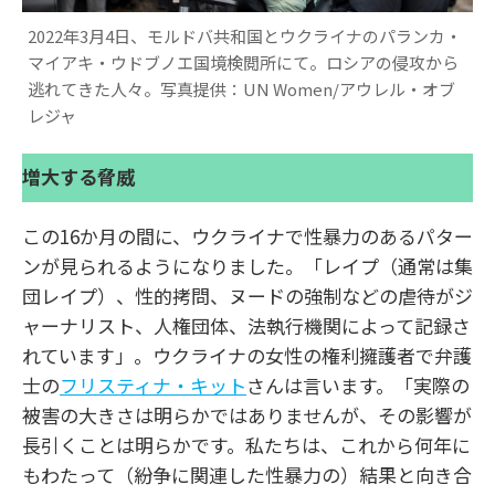
2022年3月4日、モルドバ共和国とウクライナのパランカ・
マイアキ・ウドブノエ国境検閲所にて。ロシアの侵攻から
逃れてきた人々。写真提供：UN Women/アウレル・オブ
レジャ
増大する脅威
この16か月の間に、ウクライナで性暴力のあるパター
ンが見られるようになりました。「レイプ（通常は集
団レイプ）、性的拷問、ヌードの強制などの虐待がジ
ャーナリスト、人権団体、法執行機関によって記録さ
れています」。ウクライナの女性の権利擁護者で弁護
士の
フリスティナ・キット
さんは言います。「実際の
被害の大きさは明らかではありませんが、その影響が
長引くことは明らかです。私たちは、これから何年に
もわたって（紛争に関連した性暴力の）結果と向き合