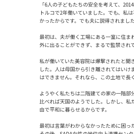
「6人の子どもたちの安全を考えて、20
トルコで2年働いていました。でも、私
かったからです。でも夫に説得されまし
最初は、夫が働く工場にある一室に住ま
外に出ることができず、まるで監禁され
私が働いていた美容院は爆撃されたと聞
した。人は母国から引き離されてはいけ
はできません。それなら、この土地で長
ようやく私たちは二階建ての家の一階部
比べれば天国のようでした。しかし、私
由で平和に暮らせるからです。
最初は言葉がわからなかったために困っ
その後、SADA女性の地位向上連携セン