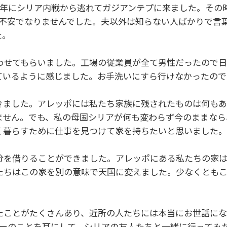
14年にシリア内戦から逃れてガジアンテプに来ました。その
は不安でなりませんでした。夫以外は知らない人ばかりで言
た。
わせてもらいました。工場の従業員が全て男性だったので
ているように感じました。お手洗いにすら行けなかったので
きました。アレッポには私たち家族に残されたものは何もあ
ません。でも、私の母国シリアが何も変わらず今のままなら
く暮らすために仕事を見つけて家を持ちたいと思いました。
分を借りることができました。アレッポにある私たちの家
たちはこの家を別の意味で天国に変えました。少なくとも
たことがたくさんあり、近所の人たちには本当にお世話に
ターのことを耳にして、シリアの友人たちと一緒に行ってみ