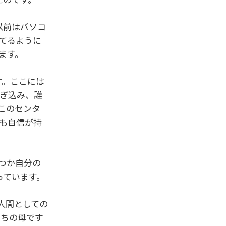
以前はパソコ
てるように
ます。
す。ここには
ぎ込み、誰
このセンタ
も自信が持
つか自分の
っています。
人間としての
たちの母です