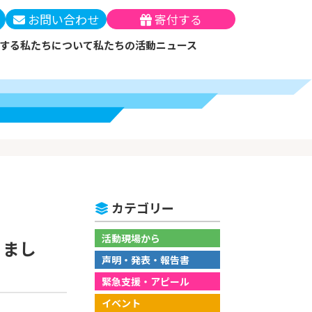
お問い合わせ
寄付する
する
私たちについて
私たちの活動
ニュース
ー
テーマと解決策
メン・マンスリーサポ
ッセージ
（支援実績）
月の寄付）
について
員
働する
の方法
カテゴリー
優遇措置
活動現場から
りまし
声明・発表・報告書
緊急支援・アピール
イベント