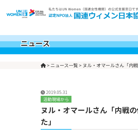
世界の女性の現実
UN Womenとは
支援する
私たちについて
私たちの活動
ニュース
>
ニュース一覧
>
ヌル・オマールさん「内戦
2019.05.31
活動現場から
ヌル・オマールさん「内戦の
た」