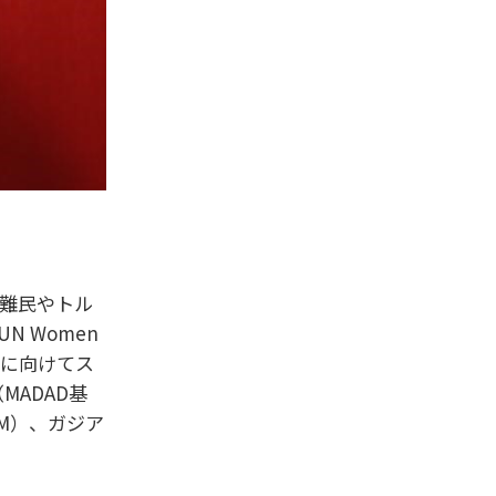
な難民やトル
 Women
来に向けてス
ADAD基
AM）、ガジア