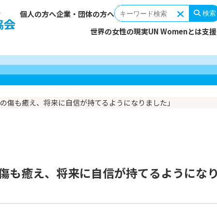
個人の方へ
企業・団体の方へ
検索
世界の女性の現実
UN Womenとは
支援
女性を取り巻く環境
支援対象・活動地域
あなたの寄付でできること
ミッション
支援の輪を広げる
ストーリ
取り組み
国連ウィ
理事長メ
報告する
ーター（毎
支援プログラム
団体概要
UN Womenを伝える
活動資金
組織・役
連携・協
の傷も癒え、将来に自信が持てるようになりました」
今回の寄付
遺贈寄付
親善大使からのメッセージ
会計・監査報告
SDGs達成へ向けて
定款
広報物
その他の寄付
寄付以外
賛助会員募集
企業・団体によるご支援
税制上の
傷も癒え、将来に自信が持てるようにな