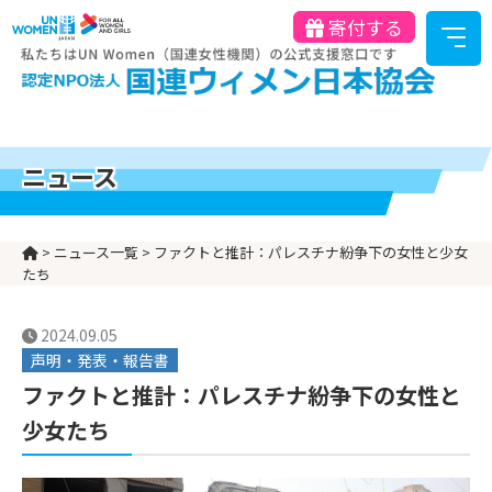
寄付する
ニュース
>
ニュース一覧
>
ファクトと推計：パレスチナ紛争下の女性と少女
たち
2024.09.05
声明・発表・報告書
ファクトと推計：パレスチナ紛争下の女性と
少女たち