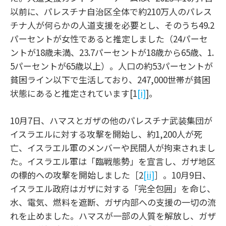
以前に、パレスチナ自治区全体で約210万人のパレス
チナ人が何らかの人道支援を必要とし、そのうち49.2
パーセントが女性であると推定しました（24パーセ
ントが18歳未満、23.7パーセントが18歳から65歳、1.
5パーセントが65歳以上）。人口の約53パーセントが
貧困ライン以下で生活しており、247,000世帯が貧困
状態にあると推定されています[1
[i]
]。
10月7日、ハマスとガザの他のパレスチナ武装集団が
イスラエルに対する攻撃を開始し、約1,200人が死
亡、イスラエル軍のメンバーや民間人が拘束されまし
た。イスラエル軍は「臨戦態勢」を宣言し、ガザ地区
の標的への攻撃を開始しました［2
[ii]
］。10月9日、
イスラエル政府はガザに対する「完全包囲」を命じ、
水、電気、燃料を遮断、ガザ内部への支援の一切の流
れを止めました。ハマスが一部の人質を解放し、ガザ