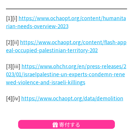
[1][i]
https://www.ochaopt.org/content/humanita
rian-needs-overview-2023
[2][ii]
https://www.ochaopt.org/content/flash-app
eal-occupied-palestinian-territory-202
[3][iii]
https://www.ohchr.org/en/press-releases/2
023/01/israelpalestine-un-experts-condemn-rene
wed-violence-and-israeli-killings
[4][iv]
https://www.ochaopt.org/data/demolition
寄付する