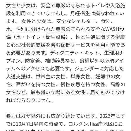
女性と少女は、安全で尊厳の守られるトイレや入浴施
設を利用できていませんし、月経衛生は損なわれてい
ます。 女性と少女は、安全なシェルター、食料、
水、性別に分けられた尊厳の守られる安全なWASH設
備（水・トイレ・衛生設備）、性と生殖に関する健康
と心理社会的支援を含む保健サービスを利用可能であ
る必要があります。ディグニティ・キット、生理用ナ
プキン、防寒着、補助器具など、食糧以外の必須アイ
テムへのアクセスも必要です。ジェンダーに対応した
人道支援は、世帯主の女性、単身女性、妊娠中の女
性、障がいを持つ女性、慢性疾患を持つ女性、高齢の
女性など、最も弱い立場にある女性に届くものでなけ
ればならなりません。
暴力はガザ以外にも広がり続けています。2023年はす
でに10月7日以前の時点で、ヨルダン川西岸地区にお