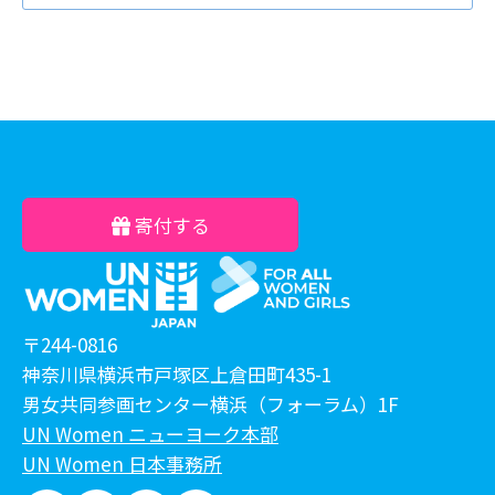
寄付する
〒244-0816
神奈川県横浜市戸塚区上倉田町435-1
男女共同参画センター横浜（フォーラム）1F
UN Women ニューヨーク本部
UN Women 日本事務所