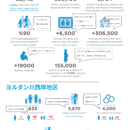
ヨルダン川西岸地区