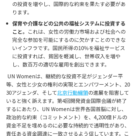
の投資を増やし、国際的な約束を果たす必要があ
ります。
保育や介護などの公共の福祉システムに投資する
こと。
これは、女性の労働力市場および社会への
完全な参加を可能にするのに欠かすことのできな
いインフラです。国民所得の
10
％を福祉サービス
に投資すれば、貧困を軽減し、世帯収入を増や
し、数百万の適切な雇用を創出できます。
UN Womenは、継続的な投資不足がジェンダー平
等、女性と少女の権利の実現とエンパワーメント、
20
30
アジェンダ、そして
北京行動綱領
の進展を阻害して
いると強く訴えます。第
4
回開発資金国際会議が終了
するにあたり、
UN Women
は世界各国首脳に対し、
政治的な約束（コミットメント）を、
4,200
億ドルの
資金不足を埋めるのに必要な持続的で透明性があり、
責任ある資金調達に一致させるよう促しています。こ