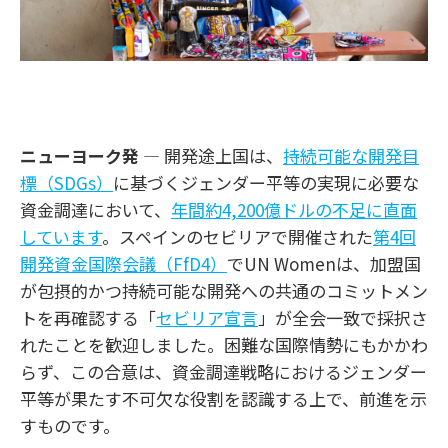
ニューヨーク発
— 開発途上国は、
持続可能な開発目
標（SDGs）
に基づくジェンダー平等の実現に必要な
資金調達において、
年間約4,200億ドルの不足に直面
しています
。スペインのセビリアで開催された
第4回
開発資金国際会議（FfD4）
で
UN Women
は、加盟国
が包摂的かつ持続可能な開発への共通のコミットメン
トを再確認する「
セビリア宣言
」が全会一致で採択さ
れたことを歓迎しました。困難な国際情勢にもかかわ
らず、この合意は、資金調達戦略におけるジェンダー
平等が果たす不可欠な役割を認識する上で、前進を示
すものです。