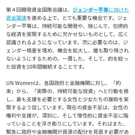
第４回開発資金国際会議は、
ジェンダー
平等
に向けた
資金調達
を進める上で、とても重要な機会です。ジェ
ンダー平等は、持続可能な開発や、強じんで、包摂的
な経済を実現するために欠かせないものとして、広く
認識されるようになっています。次に必要なのは、ジ
ェンダー格差を埋め、機会を拡大し、誰も取り残され
ないようにするための、一貫した、そして、的を絞っ
た投資を
10
年間継続することです。
UN Womenは、各国政府と金融機関に対し、「約
束」から、「実際の、持続可能な投資」へと行動を移
し、最も支援を必要とする女性と少女たちの援助を実
現するよう促しています。現在の資金不足は、女性の
権利や支援が、深刻に、そして慢性的に資金不足に陥
っていることを浮き彫りにしています。それはまた、
緊急に政府や金融機関が資源の配分を見直す必要があ