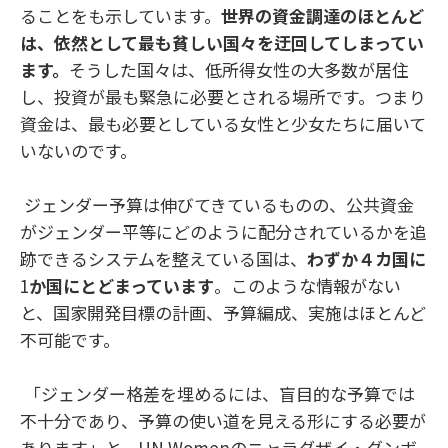
ることをも示しています。
世界の資金調達のほとんど
は、依然として最も貧しい国々を迂回してしまってい
ます。
そうした国々は、低所得女性の大多数が居住
し、投資が最も緊急に必要とされる場所です。つまり
資金は、最も必要としている女性と少女たちに届いて
いないのです。
ジェンダー予算は伸びてきているものの、公共資金
がジェンダー平等にどのように配分されているかを追
跡できるシステムを整えている国は、
わずか４カ国に
1
か国にとどまっています
。このような情報がない
と、国家開発目標の計画、予算編成、実施はほとんど
不可能です。
「ジェンダー格差を埋めるには、盲目的な予算では
不十分であり、予算の使い道を見える形にする必要が
あります」と、
UN Women
のニャラダザイ・グンボ