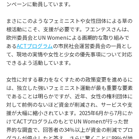
ンペーンに動員しています。
まさにこのようなフェミニストや女性団体による草の
根活動にこそ、支援が必要です。フエンテスさんは、
欧州委員会とUN Womenによる画期的な取り組みで
ある
ACTプログラム
の市民社会運営委員会の一員とし
て、現地の実情や女性と少女の優先事項について対応
できるよう活動しています。
女性に対する暴力をなくすための政策変更を進めるに
は、独立した強いフェミニスト運動が最も重要な要素
であることは明らかですが、近年、女性の権利団体に
対して前例のないほど資金が削減され、サービスや支
援が大幅に縮小されています。2025年6月から7月にか
けてACTプログラムのもとでUN Womenが行った世
界的な調査で、回答者の34％以上が資金の削減でプロ
グラムが停止したと答え、さらに驚くことに89％が地