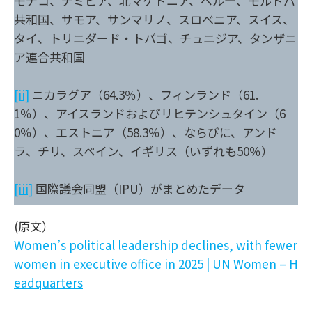
モナコ、ナミビア、北マケドニア、ペルー、モルドバ
共和国、サモア、サンマリノ、スロベニア、スイス、
タイ、トリニダード・トバゴ、チュニジア、タンザニ
ア連合共和国
[ii]
ニカラグア（64.3％）、フィンランド（61.
1％）、アイスランドおよびリヒテンシュタイン（6
0％）、エストニア（58.3％）、ならびに、アンド
ラ、チリ、スペイン、イギリス（いずれも50％）
[iii]
国際議会同盟（IPU）がまとめたデータ
(原文）
Women’s political leadership declines, with fewer
women in executive office in 2025 | UN Women – H
eadquarters