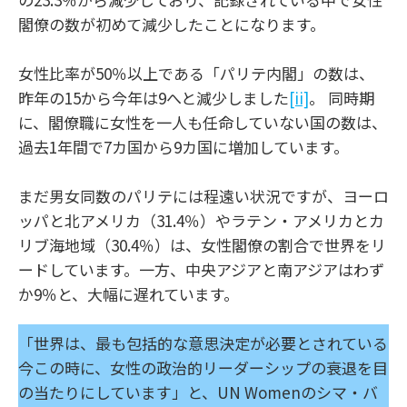
閣僚の数が初めて減少したことになります。
女性比率が50％以上である「パリテ内閣」の数は、
昨年の15から今年は9へと減少しました
[ii]
。 同時期
に、閣僚職に女性を一人も任命していない国の数は、
過去1年間で7カ国から9カ国に増加しています。
まだ男女同数のパリテには程遠い状況ですが、ヨーロ
ッパと北アメリカ（31.4％）やラテン・アメリカとカ
リブ海地域（30.4％）は、女性閣僚の割合で世界をリ
ードしています。一方、中央アジアと南アジアはわず
か9％と、大幅に遅れています。
「世界は、最も包括的な意思決定が必要とされている
今この時に、女性の政治的リーダーシップの衰退を目
の当たりにしています」と、UN Womenのシマ・バ