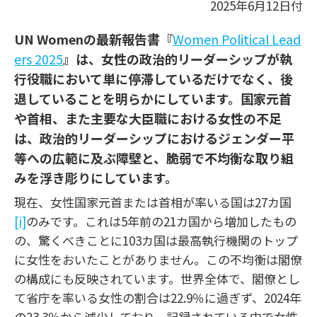
2025年6月12日付
UN Womenの最新報告書『
Women Political Lead
ers 2025
』は、女性の政治的リーダーシップが執
行役職において単に停滞しているだけでなく、後
退していることを明らかにしています。国家元首
や首相、また主要な大臣職における女性の不足
は、政治的リーダーシップにおけるジェンダー平
等への広範に及ぶ障壁と、脆弱で不均衡な取り組
みを浮き彫りにしています。
現在、女性国家元首または首相が率いる国は27カ国
[i]
のみです。これは5年前の21カ国から増加したもの
の、驚くべきことに103カ国は最高執行機関のトップ
に女性をおいたことがありません。この不均衡は閣僚
の構成にも反映されています。世界全体で、閣僚とし
て省庁を率いる女性の割合は22.9％に過ぎず、2024年
の23.3％から減少しており、記録されている中で女性